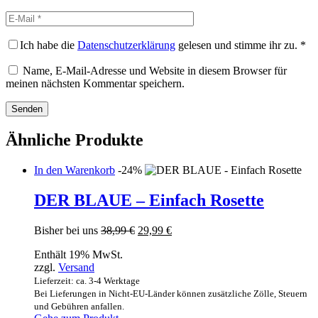
Ich habe die
Datenschutzerklärung
gelesen und stimme ihr zu.
*
Name, E-Mail-Adresse und Website in diesem Browser für
meinen nächsten Kommentar speichern.
Ähnliche Produkte
In den Warenkorb
-24%
DER BLAUE – Einfach Rosette
Ursprünglicher
Aktueller
Bisher bei uns
38,99
€
29,99
€
Preis
Preis
Enthält 19% MwSt.
war:
ist:
zzgl.
Versand
38,99 €
29,99 €.
Lieferzeit: ca. 3-4 Werktage
Bei Lieferungen in Nicht-EU-Länder können zusätzliche Zölle, Steuern
und Gebühren anfallen.